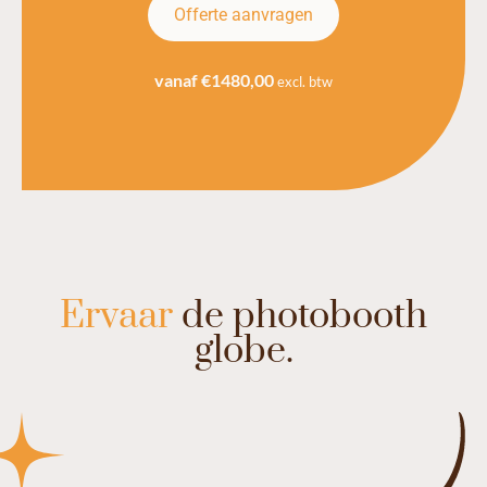
Offerte aanvragen
vanaf €1480,00
excl. btw
Ervaar
de photobooth
globe.