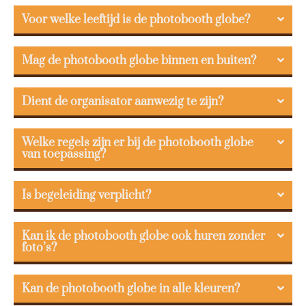
Voor welke leeftijd is de photobooth globe?
Mag de photobooth globe binnen en buiten?
Dient de organisator aanwezig te zijn?
Welke regels zijn er bij de photobooth globe
van toepassing?
Is begeleiding verplicht?
Kan ik de photobooth globe ook huren zonder
foto’s?
Kan de photobooth globe in alle kleuren?