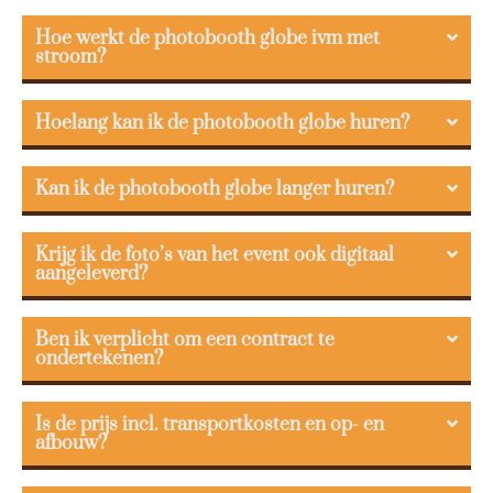
Hoe werkt de photobooth globe ivm met
stroom?
Hoelang kan ik de photobooth globe huren?
Kan ik de photobooth globe langer huren?
Krijg ik de foto’s van het event ook digitaal
aangeleverd?
Ben ik verplicht om een contract te
ondertekenen?
Is de prijs incl. transportkosten en op- en
afbouw?