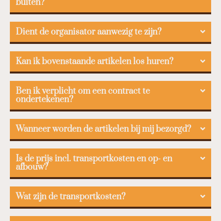
buiten?
Dient de organisator aanwezig te zijn?
Kan ik bovenstaande artikelen los huren?
Ben ik verplicht om een contract te
ondertekenen?
Wanneer worden de artikelen bij mij bezorgd?
Is de prijs incl. transportkosten en op- en
afbouw?
Wat zijn de transportkosten?