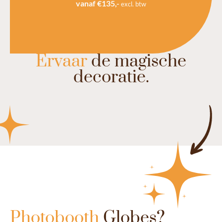
vanaf €135,-
excl. btw
Ervaar
de magische
decoratie.
Photobooth
Globes?